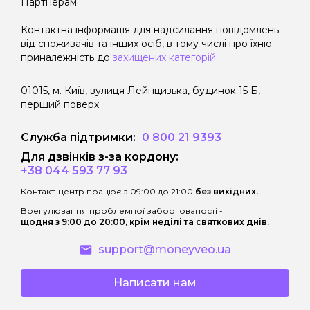
Партнерам
Користування споживачем сумою
Контактна інформація для надсилання повідомлень
наданого кредиту після закінчення
від споживачів та інших осіб, в тому числі про їхню
приналежність до
захищених категорій
Дисконтного періоду кредитування
має наступні наслідки:
01015, м. Київ, вулиця Лейпцизька, будинок 15 Б,
перший поверх
• витрати споживача за користування
Кредитом зростають внаслідок
Служба підтримки:
0 800 21 9393
нарахування процентів за користування
Кредитом після закінчення
Для дзвінків з-за кордону:
+38 044 593 77 93
Дисконтного періоду кредитування за
процентною ставкою, що вказана в
Контакт-центр працює з 09:00 до 21:00
без вихідних.
договорі;
Врегулювання проблемної заборгованості -
щодня з 9:00 до 20:00, крім неділі та святкових днів.
• витрати споживача за Дисконтний
support@moneyveo.ua
період кредитування можуть зрости
внаслідок застосування правил
Написати нам
розрахунку грошових зобов’язань
споживача по сплаті процентів за