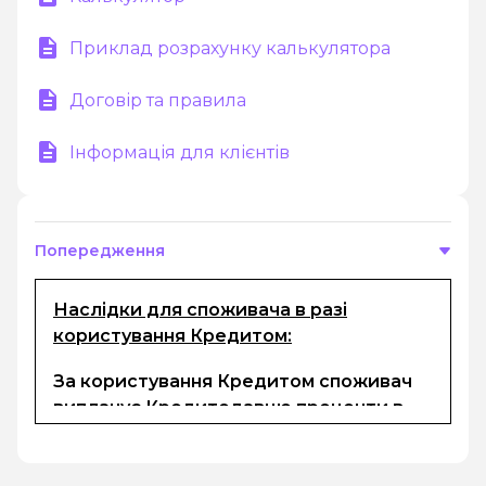
Приклад розрахунку калькулятора
Договір та правила
Інформація для клієнтів
Попередження
Наслідки для споживача в разі
користування Кредитом:
За користування Кредитом споживач
виплачує Кредитодавцю проценти в
розмірі, визначеному в електронному
договорі та комісії (за наявності). Сума
кредиту, процентів за користування