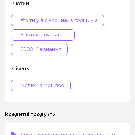
Лютий
Хто ти у відносинах з грошима
Зимова лояльність
6000 і 1 зізнання
Січень
Малюй з Манівео
Кредитні продукти