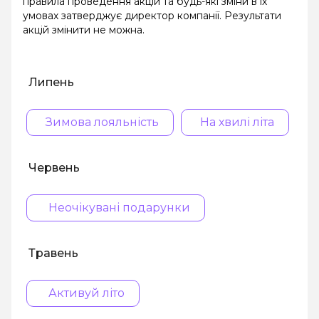
правила проведення акцій та будь-які зміни в їх
умовах затверджує директор компанії. Результати
акцій змінити не можна.
Липень
Зимова лояльність
На хвилі літа
Червень
Неочікувані подарунки
Травень
Активуй літо