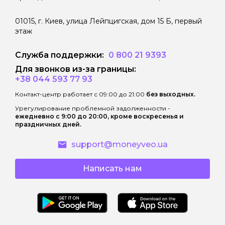
має наступні наслідки:
01015, г. Киев, улица Лейпцигская, дом 15 Б, первый
этаж
• витрати споживача за користування
Кредитом зростають внаслідок
Служба поддержки:
0 800 21 9393
нарахування процентів за користування
Кредитом після закінчення
Для звонков из-за границы:
+38 044 593 77 93
Дисконтного періоду кредитування за
процентною ставкою, що вказана в
Контакт-центр работает с 09:00 до 21:00
без выходных.
договорі;
Урегулирование проблемной задолженности -
ежедневно с 9:00 до 20:00, кроме воскресенья и
• витрати споживача за Дисконтний
праздничных дней.
період кредитування можуть зрости
support@moneyveo.ua
внаслідок застосування правил
розрахунку грошових зобов’язань
Написать нам
споживача по сплаті процентів за
користування Кредитом відповідно до
розміру Базової процентної ставки і
скасування правил нарахування
процентів відповідно до розміру