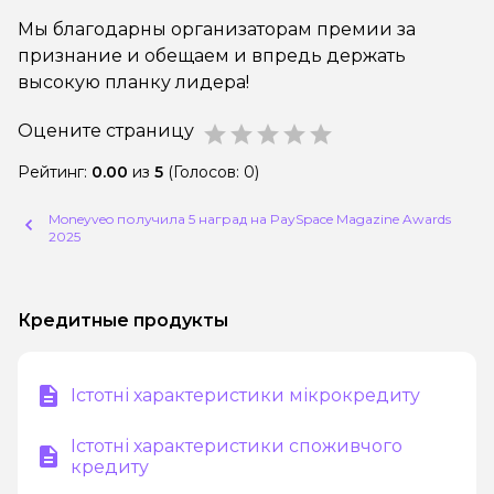
Мы благодарны организаторам премии за
признание и обещаем и впредь держать
высокую планку лидера!
Оцените страницу
star
star
star
star
star
Рейтинг:
0.00
из
5
(Голосов: 0)
Moneyveo получила 5 наград на PaySpace Magazine Awards
2025
Кредитные продукты
Істотні характеристики мікрокредиту
Істотні характеристики споживчого
кредиту