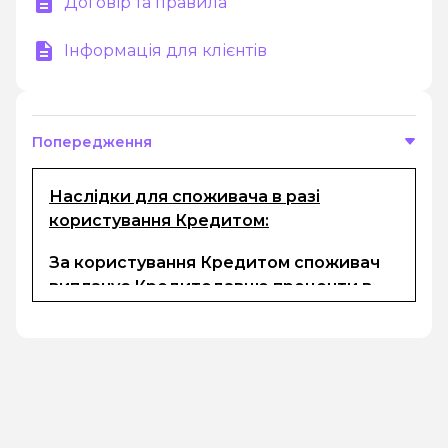
Договір та правила
Інформація для клієнтів
Попередження
Наслідки для споживача в разі
користування Кредитом:
За користування Кредитом споживач
виплачує Кредитодавцю проценти в
розмірі, визначеному в електронному
договорі та комісії (за наявності). Сума
кредиту, процентів за користування
кредитом, неустойки (за наявності) та
інших платежів, передбачених
електронним договором, підлягають