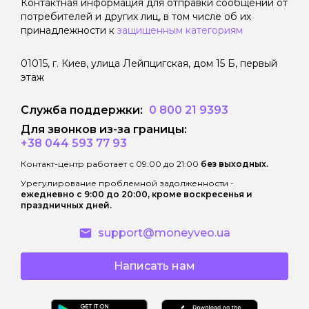
Контактная информация для отправки сообщений от
наданого кредиту після закінчення
потребителей и других лиц, в том числе об их
принадлежности к
защищенным категориям
Дисконтного періоду кредитування
має наступні наслідки:
01015, г. Киев, улица Лейпцигская, дом 15 Б, первый
этаж
• витрати споживача за користування
Кредитом зростають внаслідок
Служба поддержки:
0 800 21 9393
нарахування процентів за користування
Кредитом після закінчення
Для звонков из-за границы:
+38 044 593 77 93
Дисконтного періоду кредитування за
процентною ставкою, що вказана в
Контакт-центр работает с 09:00 до 21:00
без выходных.
договорі;
Урегулирование проблемной задолженности -
ежедневно с 9:00 до 20:00, кроме воскресенья и
• витрати споживача за Дисконтний
праздничных дней.
період кредитування можуть зрости
support@moneyveo.ua
внаслідок застосування правил
розрахунку грошових зобов’язань
Написать нам
споживача по сплаті процентів за
користування Кредитом відповідно до
розміру Базової процентної ставки і