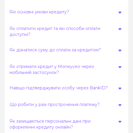
Які основні умови кредиту?
Як сплатити кредит та які способи оплати
доступні?
Як дізнатися суму до сплати за кредитом?
Як отримати кредит у Moneyveo через
мобільний застосунок?
Навіщо підтверджувати особу через BankID?
Що робити у разі прострочення платежу?
Як захищаються персональні дані при
оформленні кредиту онлайн?