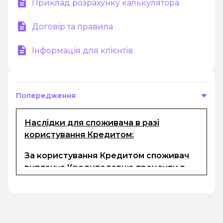
Приклад розрахунку калькулятора
Договір та правила
Інформація для клієнтів
Попередження
Наслідки для споживача в разі
користування Кредитом:
За користування Кредитом споживач
виплачує Кредитодавцю проценти в
розмірі, визначеному в електронному
договорі та комісії (за наявності). Сума
кредиту, процентів за користування
кредитом, неустойки (за наявності) та