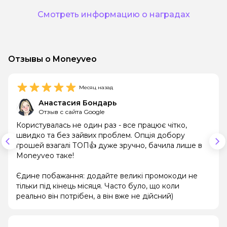
Смотреть информацию о наградах
Отзывы о Moneyveo
Месяц назад
Анастасия Бондарь
Отзыв с сайта Google
Користувалась не один раз - все працює чітко,
швидко та без зайвих проблем. Опція добору
грошей взагалі ТОП👍 дуже зручно, бачила лише в
Moneyveo таке!
Єдине побажання: додайте великі промокоди не
тільки під кінець місяця. Часто було, що коли
реально він потрібен, а він вже не дійсний)